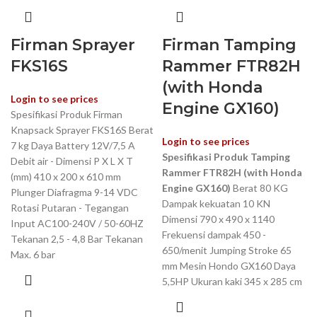
Firman Sprayer
Firman Tamping
FKS16S
Rammer FTR82H
(with Honda
Login to see prices
Engine GX160)
Spesifikasi Produk Firman
Knapsack Sprayer FKS16S Berat
Login to see prices
7 kg Daya Battery 12V/7,5 A
Spesifikasi Produk Tamping
Debit air - Dimensi P X L X T
Rammer FTR82H (with Honda
(mm) 410 x 200 x 610 mm
Engine GX160)
Berat 80 KG
Plunger Diafragma 9-14 VDC
Dampak kekuatan 10 KN
Rotasi Putaran - Tegangan
Dimensi 790 x 490 x 1140
Input AC100-240V / 50-60HZ
Frekuensi dampak 450 -
Tekanan 2,5 - 4,8 Bar Tekanan
650/menit Jumping Stroke 65
Max. 6 bar
mm Mesin Hondo GX160 Daya
5,5HP Ukuran kaki 345 x 285 cm