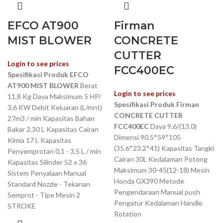
EFCO AT900
Firman
MIST BLOWER
CONCRETE
CUTTER
Login to see prices
FCC400EC
Spesifikasi Produk EFCO
AT900 MIST BLOWER
Berat
Login to see prices
11,8 Kg Daya Maksimum 5 HP/
Spesifikasi Produk
Firman
3,6 KW Debit Keluaran (L/mnt)
CONCRETE CUTTER
27m3 / min Kapasitas Bahan
FCC400EC
Daya 9.6/(13.0)
Bakar 2,30 L Kapasitas Cairan
Dimensi 90.5*59*105
Kimia 17 L Kapasitas
(35.6*23.2*41) Kapasitas Tangki
Penyemprotan 0,1 - 3,5 L / min
Cairan 30L Kedalaman Potong
Kapasitas Silinder 52 x 36
Maksimum 30-45(12-18) Mesin
Sistem Penyalaan Manual
Honda GX390 Metode
Standard Nozzle - Tekanan
Pengendaraan Manual push
Semprot - Tipe Mesin 2
Pengatur Kedalaman Handle
STROKE
Rotation