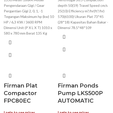
Pengendaraan Gigi / Gear
depth 50(19) Travel Speed cm/s
Pergantian Gigi 2, 0, 1, -1
25(10) Efficiency m?/hr(ft?/hr)
Tegangan Maksimum hp (kw) 10
570(6100) Ukuran Plat 73*45
HP / 6,3 KW / 3600 RPM
(28*18) Kapasitas Bahan Bakar -
Dimensi Unit (P X L X T) 1010 x
Dimensi 78.5*48*109
580 x 780 mm Berat 135 Kg
Firman Plat
Firman Ponds
Compactor
Pump LKS500P
FPC80EC
AUTOMATIC
Login to see prices
Login to see prices