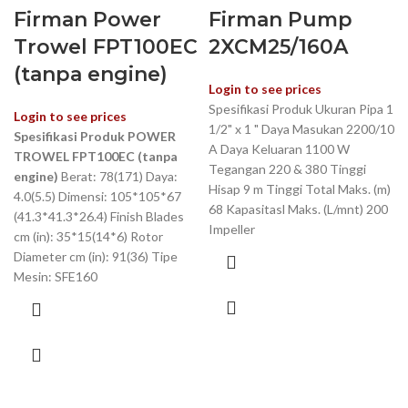
Firman Power
Firman Pump
Trowel FPT100EC
2XCM25/160A
(tanpa engine)
Login to see prices
Spesifikasi Produk Ukuran Pipa 1
Login to see prices
1/2" x 1 " Daya Masukan 2200/10
Spesifikasi Produk POWER
A Daya Keluaran 1100 W
TROWEL FPT100EC (tanpa
Tegangan 220 & 380 Tinggi
engine)
Berat: 78(171) Daya:
Hisap 9 m Tinggi Total Maks. (m)
4.0(5.5) Dimensi: 105*105*67
68 Kapasitasl Maks. (L/mnt) 200
(41.3*41.3*26.4) Finish Blades
Impeller
cm (in): 35*15(14*6) Rotor
Diameter cm (in): 91(36) Tipe
Mesin: SFE160