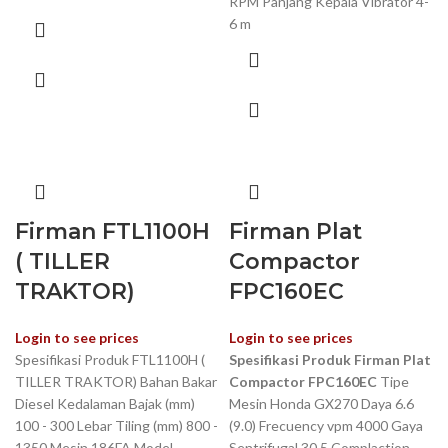
RPM Panjang Kepala Vibrator 4-
6 m
Firman FTL1100H
Firman Plat
( TILLER
Compactor
TRAKTOR)
FPC160EC
Login to see prices
Login to see prices
Spesifikasi Produk FTL1100H (
Spesifikasi Produk Firman Plat
TILLER TRAKTOR) Bahan Bakar
Compactor FPC160EC
Tipe
Diesel Kedalaman Bajak (mm)
Mesin Honda GX270 Daya 6.6
100 - 300 Lebar Tiling (mm) 800 -
(9.0) Frecuency vpm 4000 Gaya
1350 Mesin 186FA Model
Sentrifugal 30.5 Complaction