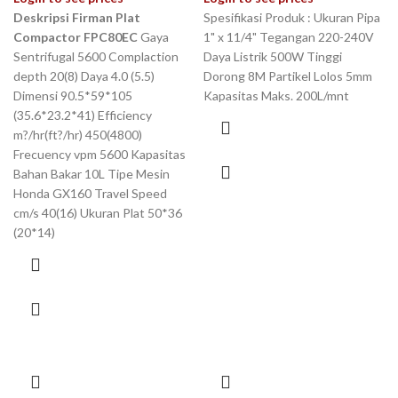
Deskripsi Firman Plat
Spesifikasi Produk : Ukuran Pipa
Compactor FPC80EC
Gaya
1" x 11/4" Tegangan 220-240V
Sentrifugal 5600 Complaction
Daya Listrik 500W Tinggi
depth 20(8) Daya 4.0 (5.5)
Dorong 8M Partikel Lolos 5mm
Dimensi 90.5*59*105
Kapasitas Maks. 200L/mnt
(35.6*23.2*41) Efficiency
m?/hr(ft?/hr) 450(4800)
Frecuency vpm 5600 Kapasitas
Bahan Bakar 10L Tipe Mesin
Honda GX160 Travel Speed
cm/s 40(16) Ukuran Plat 50*36
(20*14)