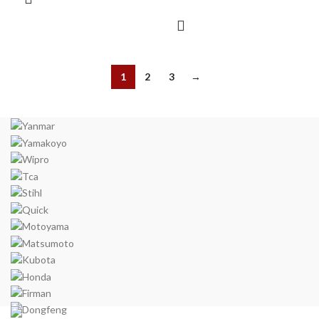
1
2
3
→