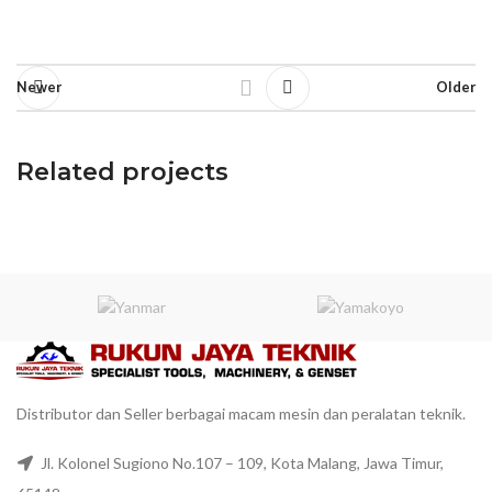
Newer
Older
Related projects
Et vestibulum quis a suspendisse
Decor
Distributor dan Seller berbagai macam mesin dan peralatan teknik.
Jl. Kolonel Sugiono No.107 – 109, Kota Malang, Jawa Timur,