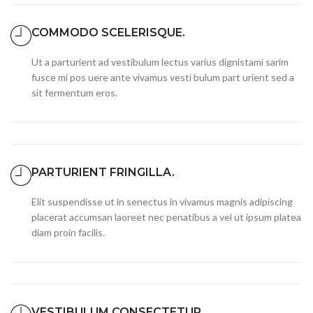
COMMODO SCELERISQUE.
Ut a parturient ad vestibulum lectus varius dignistami sarim
fusce mi pos uere ante vivamus vesti bulum part urient sed a
sit fermentum eros.
PARTURIENT FRINGILLA.
Elit suspendisse ut in senectus in vivamus magnis adipiscing
placerat accumsan laoreet nec penatibus a vel ut ipsum platea
diam proin facilis.
VESTIBULUM CONSECTETUR.