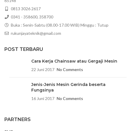
65148
0813 3026 2617
0341 - 358600, 358700
Buka : Senin-Sabtu (08.00-17.00 WIB) Minggu : Tutup
rukunjayateknik@gmail.com
POST TERBARU
Cara Kerja Chainsaw atau Gergaji Mesin
22 Juni 2017
No Comments
Jenis-Jenis Mesin Gerinda beserta
Fungsinya
16 Juni 2017
No Comments
PARTNERS