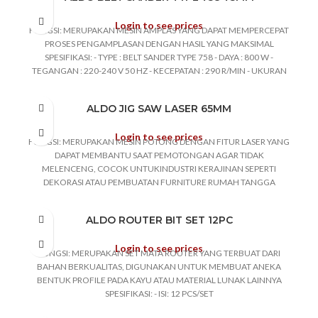
Login to see prices
FUNGSI: MERUPAKAN MESIN AMPLAS YANG DAPAT MEMPERCEPAT
PROSES PENGAMPLASAN DENGAN HASIL YANG MAKSIMAL
SPESIFIKASI: - TYPE : BELT SANDER TYPE 758 - DAYA : 800 W -
TEGANGAN : 220-240 V 50 HZ - KECEPATAN : 290 R/MIN - UKURAN
AMPLAS : 457 MM X 76 MM - AKSESORIS YANG DI DAPAT : AMPLAS
ALDO JIG SAW LASER 65MM
Login to see prices
FUNGSI: MERUPAKAN MESIN POTONG DENGAN FITUR LASER YANG
DAPAT MEMBANTU SAAT PEMOTONGAN AGAR TIDAK
MELENCENG, COCOK UNTUKINDUSTRI KERAJINAN SEPERTI
DEKORASI ATAU PEMBUATAN FURNITURE RUMAH TANGGA
SPESIFIKASI: - TEGANGAN : 220VOLT - FREKUENSI : 50HZ - DAYA
INPUT : 600WATT - KECEPATAN : 0-3000RPM - KEDALAMAN
ALDO ROUTER BIT SET 12PC
POTONG : 100MM
Login to see prices
FUNGSI: MERUPAKAN SET MATA ROUTER YANG TERBUAT DARI
BAHAN BERKUALITAS, DIGUNAKAN UNTUK MEMBUAT ANEKA
BENTUK PROFILE PADA KAYU ATAU MATERIAL LUNAK LAINNYA
SPESIFIKASI: - ISI: 12 PCS/SET