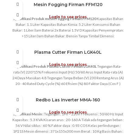
Mesin Fogging Firman FFM120
Login to see prices
Spesifikasi Produk mesin Fogging Firman FFM120
Kapasitas Bahan
Bakar: 1.1 Liter Kapasitas Bahan Kimia: 5.2 Liter Konsumsi Bahan
Bakar: 1 Liter/Jam Baterai 2x Baterai 1.5V D Kapasitas Penyemprotan:
>15 Liter/Jam Bahan Bakar: Bensin Tanpa Timbal Dimensi:
1200x285x338 mm Berat Bersih: 8.8 kg
Plasma Cutter Firman LGK40L
Login to see prices
Spesifikasi Produk Plasma Cutter Firman LGK40L
Tegangan Rata-
rata (V) 220?15% Frekuensi Input (Hz) 50/60 Arus Input Rata-rata (A)
24 Daya Masukan 4.8 Tegangan Tanpa Beban (V) 230 Rentang Arus (A)
20 - 40 Rated Duty Cycle (%) 60 Efisien (%) 80 Faktor Daya (Cos F )
0.73 Maksimum Ketebalan Plate 12 Energi Yang Hilang Tanpa Beban
(W) 40 Klas Proteksi IP21 Dimensi L x W x H (mm) 371 x 153 x 301
Redbo Las Inverter MMA-160
Berat 9
Login to see prices
Spesifikasi Mesin :
Tegangan : 1Ph – 220V Frekuensi : 50/60 Hz Input
Kapasitas : 5.3 KVA Kisaran arus : 20-160 A Tidak ada tegangan beban :
56 V Nilai siklus : 60 % Faktor daya : 0.93 COS Kelas perlindungan :
1P21S Mesin dimensi : 371x155x300 mm Berat : 10 Kg Basis Bahan :