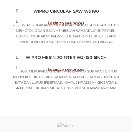
baja karbon, stainles steel, baja paduan rendah Piring Tebal : 2,0-7,0
mm Terapan Electrode : 1,6-4,0 mm
WIPRO CIRCULAR SAW W9180
Login to see prices
FUNGSI: MERUPAKAN MESIN GERGAJI YANG DIGUNAKAN UNTUK
MEMOTONG DAN JUGA MEMBELAH KAYU ATAUPUN TRIPLEK,
COCOK DIGUNAKAN PADA PEKERJAAN KONTRUKSI, TUKANG
BANGUNAN, INDUSTRI MEBEL DAN PERKAYUAN LAINNYA
SPESIFIKASI: TIPE W19180 - DIAMETER PISAU POTONG: 7 INCH -
KAPASITAS PEMOTONGAN: 58 MM - DAYA LISTRIK: 1300 WATT -
WIPRO MESIN JOINTER WJ-150 6INCH
TEGANGAN: 220 VOLT - KECEPATAN TANPA BEBAN: 5000 RPM
Login to see prices
FUNGSI: MERUPAKAN MESIN YANG DAPAT DIGUNAKAN UNTUK
MENYERUT SIKU SEHINGGA MEMBUAT MATERIAL KAYU MENJADI
RATA DAN LURUS SPESIFIKASI: - DAYA: 1 HP / 230 V - KECEPATAN:
4600 RPM - UKURAN MEJA: 1030 x 180 MM - KAPASITAS 63 MM
(PISAU) 45 DERAJAT IN OUT