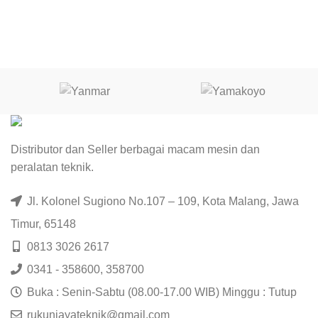
TANGKI AIR : 2 LITER UKURAN
KAPASITAS TANGKI AIR: 13
AIR 
PETI : 400 X 720 X 630 BERAT
LITER UKURAN PETI: 440 X 910
X 7
KOTOR : 117 KG BERAT BERSIH
X 750 BERAT KOTOR: 186 KG
BER
: 109 KG
BERAT BERSIH: 171 KG
Distributor dan Seller berbagai macam mesin dan
peralatan teknik.
Jl. Kolonel Sugiono No.107 – 109, Kota Malang, Jawa
Timur, 65148
0813 3026 2617
0341 - 358600, 358700
Buka : Senin-Sabtu (08.00-17.00 WIB) Minggu : Tutup
rukunjayateknik@gmail.com