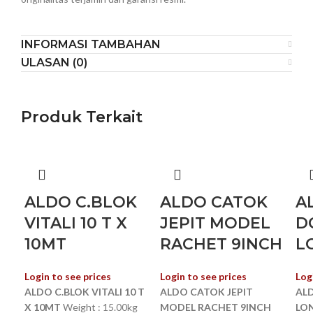
INFORMASI TAMBAHAN
ULASAN (0)
Produk Terkait
ALDO C.BLOK
ALDO CATOK
A
VITALI 10 T X
JEPIT MODEL
D
10MT
RACHET 9INCH
L
Login to see prices
Login to see prices
Log
ALDO C.BLOK VITALI 10 T
ALDO CATOK JEPIT
ALD
X 10MT
Weight : 15.00kg
MODEL RACHET 9INCH
LO