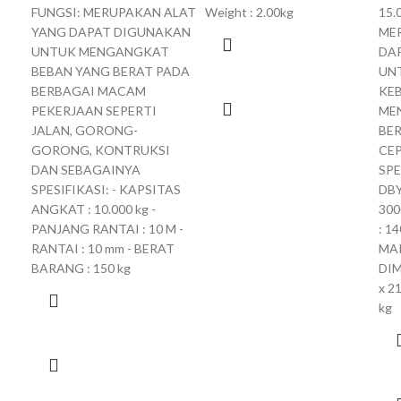
FUNGSI: MERUPAKAN ALAT
Weight : 2.00kg
15.
YANG DAPAT DIGUNAKAN
ME
UNTUK MENGANGKAT
DA
BEBAN YANG BERAT PADA
UN
BERBAGAI MACAM
KE
PEKERJAAN SEPERTI
ME
JALAN, GORONG-
BE
GORONG, KONTRUKSI
CE
DAN SEBAGAINYA
SPE
SPESIFIKASI: - KAPSITAS
DBY
ANGKAT : 10.000 kg -
300
PANJANG RANTAI : 10 M -
: 1
RANTAI : 10 mm - BERAT
MAK
BARANG : 150 kg
DIM
x 2
kg