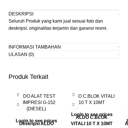
DESKRIPSI
Seluruh Produk yang kami jual sesuai foto dan
deskripsi, originalitas terjamin dan garansi resmi.
INFORMASI TAMBAHAN
ULASAN (0)
Produk Terkait
ALDO ALAT TEST
ALDO C.BLOK VITALI
KOMPRESI G-152
10 T X 10MT
(DIESEL)
Login to see prices
ALDO C.BLOK
Login to see prices
Deskripsi ALDO
VITALI 10 T X 10MT
A